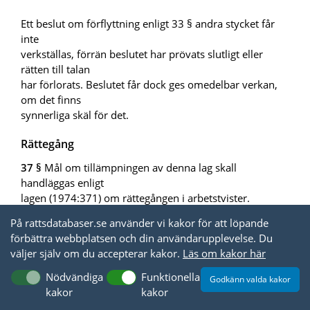
Ett beslut om förflyttning enligt 33 § andra stycket får
inte
verkställas, förrän beslutet har prövats slutligt eller
rätten till talan
har förlorats. Beslutet får dock ges omedelbar verkan,
om det finns
synnerliga skäl för det.
Rättegång
37 §
Mål om tillämpningen av denna lag skall
handläggas enligt
lagen (1974:371) om rättegången i arbetstvister.
På rattsdatabaser.se använder vi kakor för att löpande
38 §
I en tvist om ett beslut enligt 7 c, 22 a, 31 eller 36 §
förbättra webbplatsen och din användarupplevelse. Du
får domstolen för tiden fram till dess att det finns ett
väljer själv om du accepterar kakor.
Läs om kakor här
avgörande som fått laga kraft bestämma att beslutet tills
vidare inte ska gälla.
Lag (2025:1021)
.
Nödvändiga
Funktionella
Godkänn valda kakor
kakor
kakor
39 §
Om en arbetstagare vill söka ändring i ett beslut