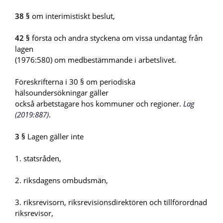
38 §
om interimistiskt beslut,
42 §
första och andra styckena om vissa undantag från
lagen
(1976:580) om medbestämmande i arbetslivet.
Föreskrifterna i 30 § om periodiska
hälsoundersökningar gäller
också arbetstagare hos kommuner och regioner.
Lag
(2019:887)
.
3 §
Lagen gäller inte
1. statsråden,
2. riksdagens ombudsmän,
3. riksrevisorn, riksrevisionsdirektören och tillförordnad
riksrevisor,