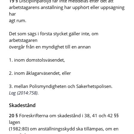
19 §
Disciplinpåföljd får inte meddelas efter det att
arbetstagarens anställning har upphört eller uppsägning
har
ägt rum.
Det som sägs i första stycket gäller inte, om
arbetstagaren
övergår från en myndighet till en annan
1. inom domstolsväsendet,
2. inom åklagarväsendet, eller
3. mellan Polismyndigheten och Säkerhetspolisen.
Lag (2014:758)
.
Skadestånd
20 §
Föreskrifterna om skadestånd i 38, 41 och 42 §§
lagen
(1982:80) om anställningsskydd ska tillämpas, om en