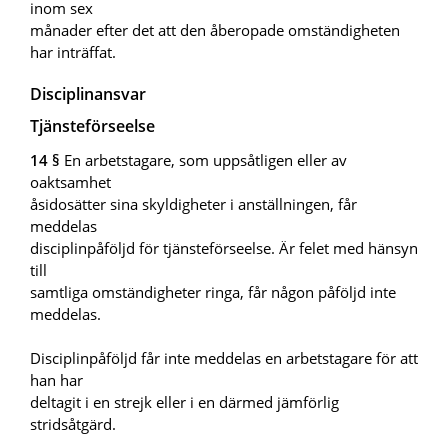
inom sex
månader efter det att den åberopade omständigheten
har inträffat.
Disciplinansvar
Tjänsteförseelse
14 §
En arbetstagare, som uppsåtligen eller av
oaktsamhet
åsidosätter sina skyldigheter i anställningen, får
meddelas
disciplinpåföljd för tjänsteförseelse. Är felet med hänsyn
till
samtliga omständigheter ringa, får någon påföljd inte
meddelas.
Disciplinpåföljd får inte meddelas en arbetstagare för att
han har
deltagit i en strejk eller i en därmed jämförlig
stridsåtgärd.