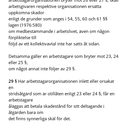
arbetstagarorganisationen bryter mot 26 eller 27 §, skall
arbetsgivaren respektive organisationen ersätta
uppkomna skador
enligt de grunder som anges i 54, 55, 60 och 61 §§
lagen (1976:580)
om medbestämmande i arbetslivet, även om någon
förpliktelse till
följd av ett kollektivavtal inte har satts åt sidan.
Detsamma gäller en arbetstagare som bryter mot 23, 24
eller 25 §,
om något annat inte följer av 29 §.
29 §
Har arbetstagarorganisationen inlett eller orsakat
en
stridsåtgärd som är otillåten enligt 23 eller 24 §, får en
arbetstagare
åläggas att betala skadestånd för sitt deltagande i
åtgärden bara om
det finns synnerliga skäl för det.